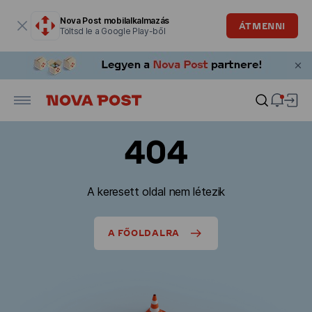
Modális ablak megnyitva
Nova Post mobilalkalmazás
ÁTMENNI
Töltsd le a Google Play-ből
404
A keresett oldal nem létezik
A FŐOLDALRA