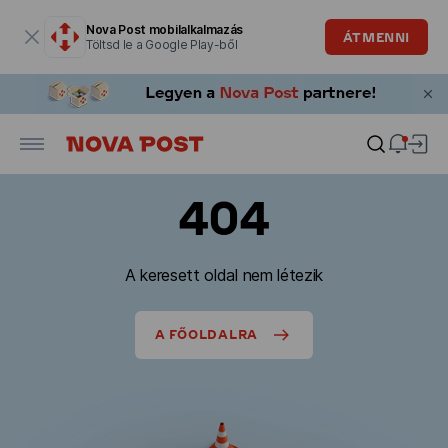
Modális ablak megnyitva
Nova Post mobilalkalmazás
ÁTMENNI
Töltsd le a Google Play-ből
404
A keresett oldal nem létezik
A FŐOLDALRA