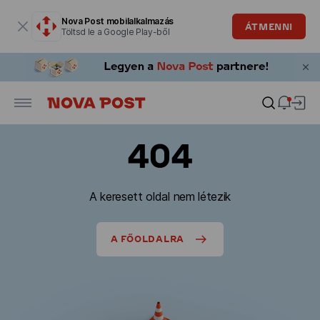
Modális ablak megnyitva
Nova Post mobilalkalmazás
ÁTMENNI
Töltsd le a Google Play-ből
404
A keresett oldal nem létezik
A FŐOLDALRA