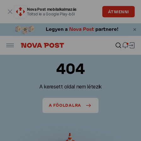
Modális ablak megnyitva
Nova Post mobilalkalmazás
ÁTMENNI
Töltsd le a Google Play-ből
404
A keresett oldal nem létezik
A FŐOLDALRA