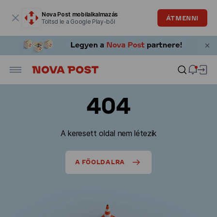
Modális ablak megnyitva
Nova Post mobilalkalmazás
ÁTMENNI
Töltsd le a Google Play-ből
404
A keresett oldal nem létezik
A FŐOLDALRA