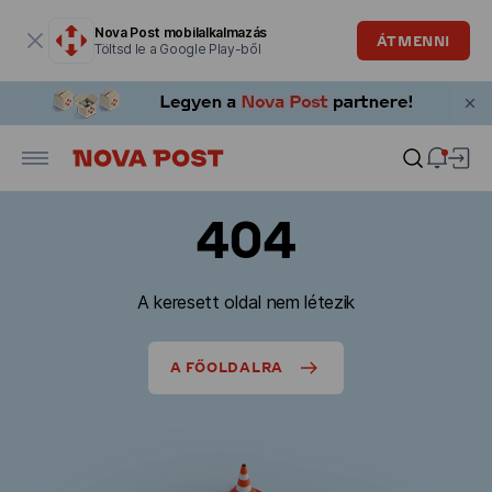
Modális ablak megnyitva
Nova Post mobilalkalmazás
ÁTMENNI
Töltsd le a Google Play-ből
404
A keresett oldal nem létezik
A FŐOLDALRA