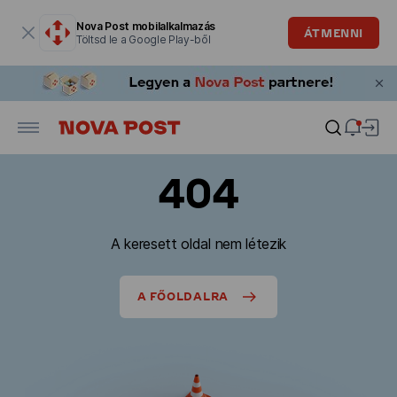
Modális ablak megnyitva
Nova Post mobilalkalmazás
ÁTMENNI
Töltsd le a Google Play-ből
404
A keresett oldal nem létezik
A FŐOLDALRA