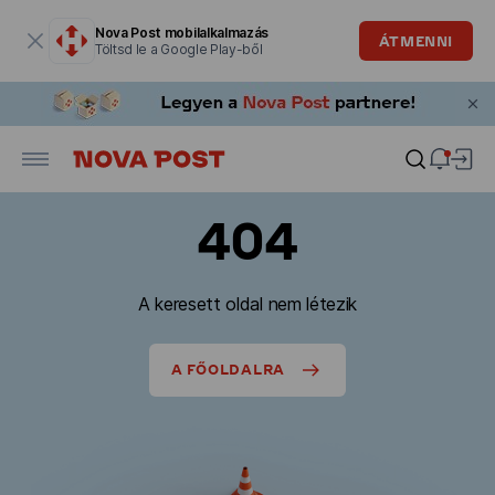
Modális ablak megnyitva
Nova Post mobilalkalmazás
ÁTMENNI
Töltsd le a Google Play-ből
404
A keresett oldal nem létezik
A FŐOLDALRA