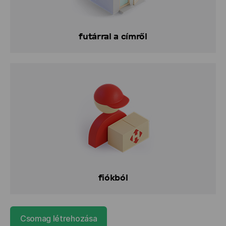
futárral a címről
fiókból
Csomag létrehozása