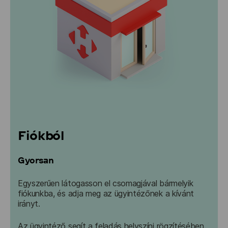
Fiókból
Gyorsan
Egyszerűen látogasson el csomagjával bármelyik 
fiókunkba, és adja meg az ügyintézőnek a kívánt 
irányt. 
Az ügyintéző segít a feladás helyszíni rögzítésében.