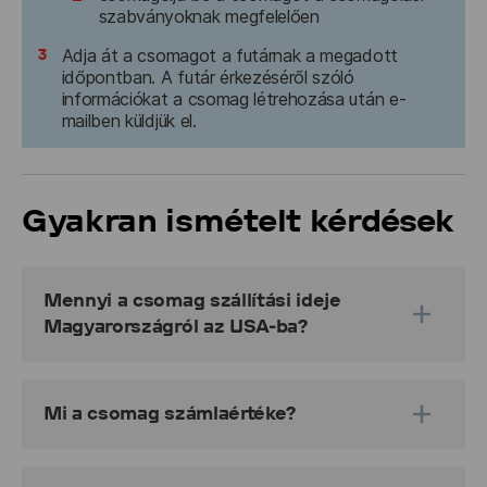
szabványoknak megfelelően
3
Adja át a csomagot a futárnak a megadott
időpontban. A futár érkezéséről szóló
információkat a csomag létrehozása után e-
mailben küldjük el.
Gyakran ismételt kérdések
Mennyi a csomag szállítási ideje
Magyarországról az USA-ba?
A becsült szállítási idő 7 munkanap. *A szállítási 
határidők nem tartalmazzák:
Mi a csomag számlaértéke?
A feladás napját
A számlaérték a küldemény tartalmának deklarált 
értéke, amelynek meg kell egyeznie a számlán 
A hétvégéket és a hivatalos ünnepnapokat