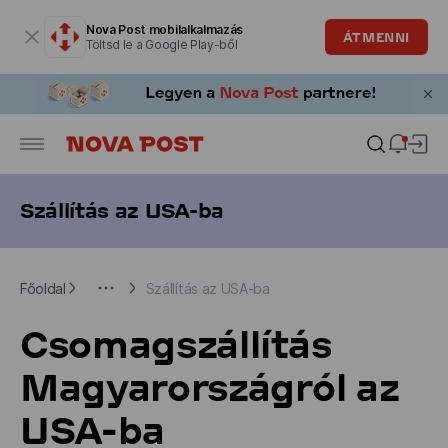
Modális ablak megnyitva
Nova Post mobilalkalmazás
ÁTMENNI
Töltsd le a Google Play-ből
Szállítás az USA-ba
Főoldal
Nemzetközi szállítás
Szállítás az USA-ba
Főoldal
Szállítás az USA-ba
Csomagszállítás
Magyarországról az
USA-ba