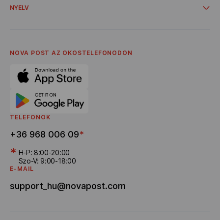
Szállítás internetes áruházakból
NYELV
Együttműködés
Cégünkről
Українська
Szolgáltatási Feltételek
Magyar
Adatvédelmi szabályzat
English
Karrier
NOVA POST AZ OKOSTELEFONODON
Ajánló program
Bónuszok szállítása
TELEFONOK
+36 968 006 09
*
*
H-P: 8:00-20:00
Szo-V: 9:00-18:00
E-MAIL
support_hu@novapost.com