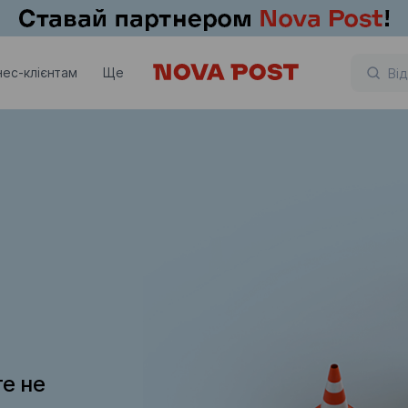
нес-клієнтам
Ще
те не