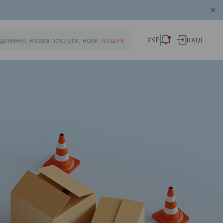
УКР
ВХІД
ПОШУК