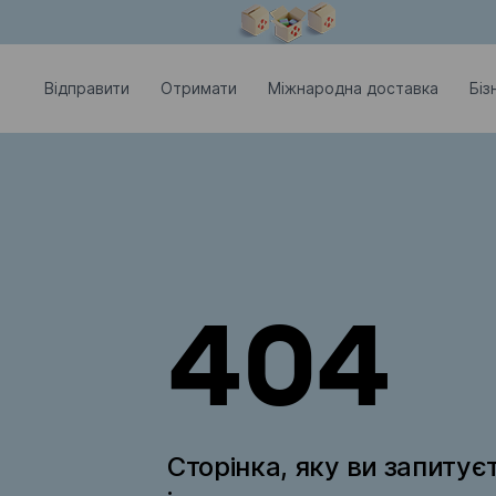
Модальне вікно відкрите
Відправити
Отримати
Міжнародна доставка
Біз
404
Сторінка, яку ви запитує