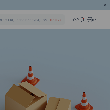
УКР
ВХІД
ПОШУК