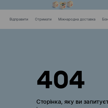
Модальне вікно відкрите
Відправити
Отримати
Міжнародна доставка
Біз
404
Сторінка, яку ви запитує