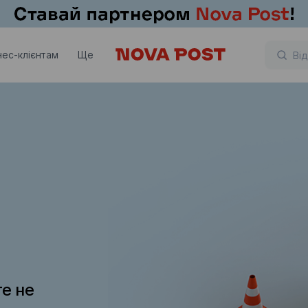
нес-клієнтам
Ще
те не