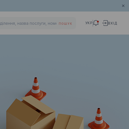
УКР
ВХІД
ПОШУК