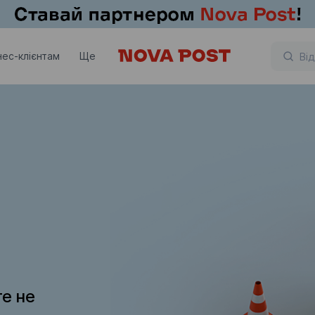
нес-клієнтам
Ще
те не