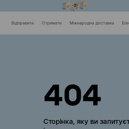
Модальне вікно відкрите
Відправити
Отримати
Міжнародна доставка
Біз
404
Сторінка, яку ви запитує