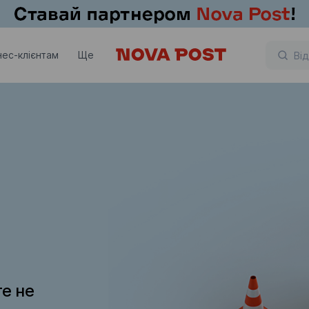
нес-клієнтам
Ще
те не