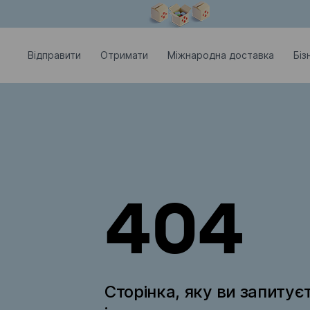
Модальне вікно відкрите
Відправити
Отримати
Міжнародна доставка
Біз
404
Сторінка, яку ви запитує