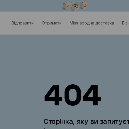
Модальне вікно відкрите
Відправити
Отримати
Міжнародна доставка
Біз
404
Сторінка, яку ви запитує