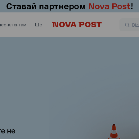
нес-клієнтам
Ще
те не