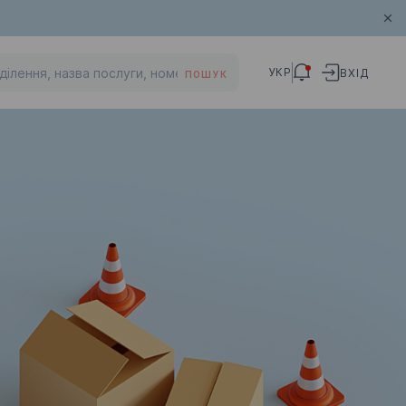
УКР
ВХІД
ПОШУК