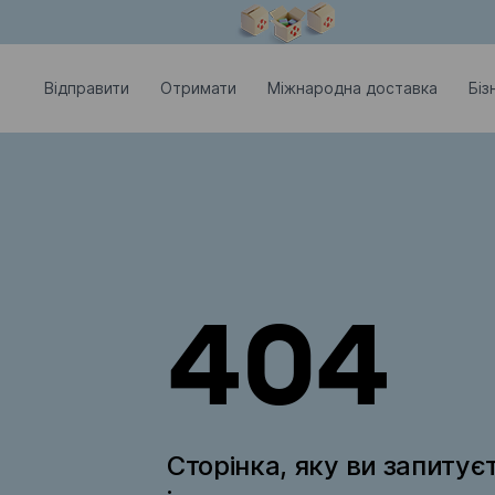
Модальне вікно відкрите
Відправити
Отримати
Міжнародна доставка
Біз
404
Сторінка, яку ви запитує