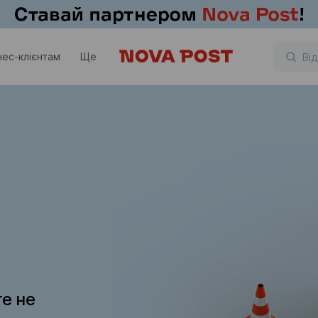
нес-клієнтам
Ще
те не