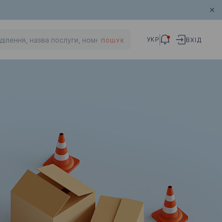
УКР
ВХІД
ПОШУК