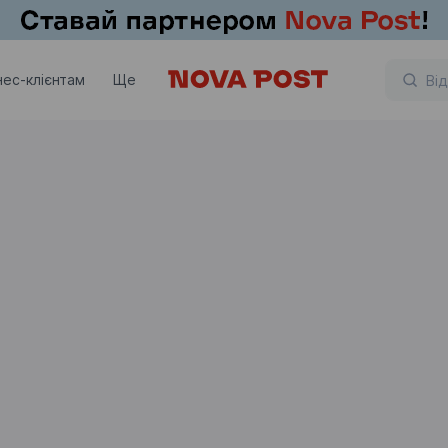
нес-клієнтам
Ще