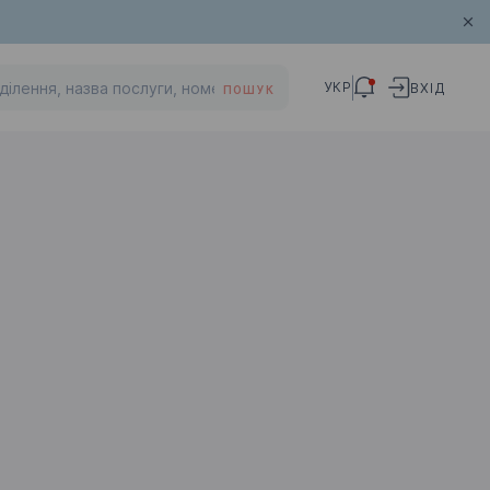
УКР
ВХІД
ПОШУК