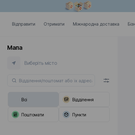
Модальне вікно відкрите
Відправити
Отримати
Міжнародна доставка
Біз
Мапа
Виберіть місто
Всі
Відділення
Поштомати
Пункти