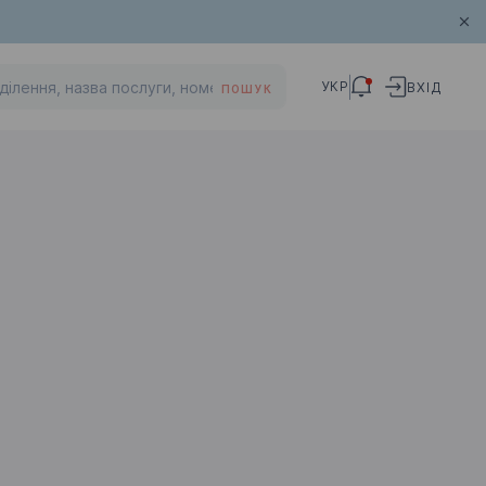
УКР
ВХІД
ПОШУК