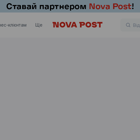
нес-клієнтам
Ще