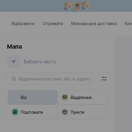
Модальне вікно відкрите
Відправити
Отримати
Міжнародна доставка
Біз
Мапа
Виберіть місто
Всі
Відділення
Поштомати
Пункти