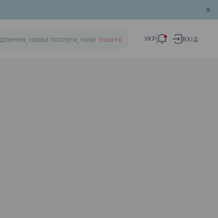
УКР
ВХІД
ПОШУК