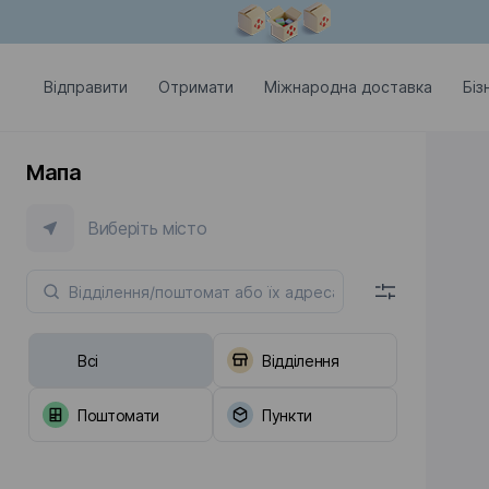
Модальне вікно відкрите
Відправити
Отримати
Міжнародна доставка
Біз
Мапа
Виберіть місто
Всі
Відділення
Поштомати
Пункти