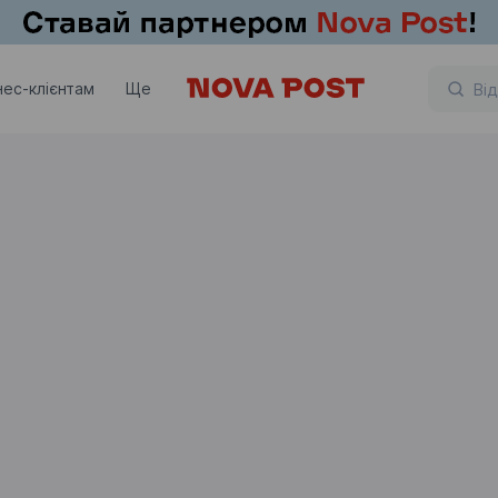
нес-клієнтам
Ще