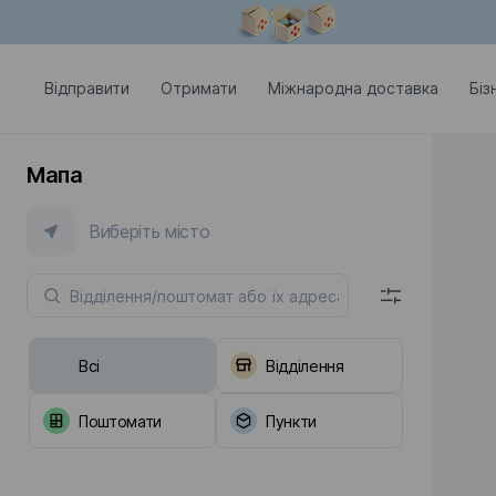
Модальне вікно відкрите
Відправити
Отримати
Міжнародна доставка
Біз
Мапа
Виберіть місто
Всі
Відділення
Поштомати
Пункти