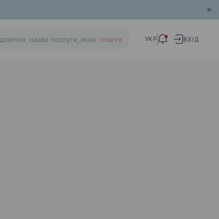
УКР
ВХІД
ПОШУК