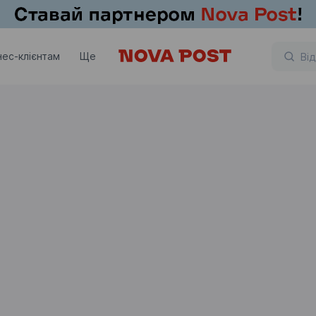
нес-клієнтам
Ще