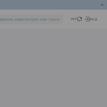
УКР
ВХІД
ПОШУК