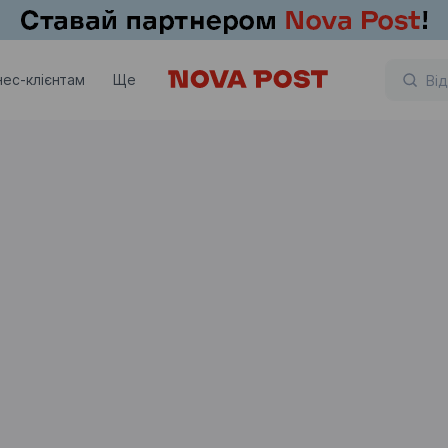
нес-клієнтам
Ще