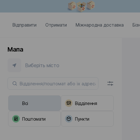
Модальне вікно відкрите
Відправити
Отримати
Міжнародна доставка
Біз
Мапа
Виберіть місто
Всі
Відділення
Поштомати
Пункти