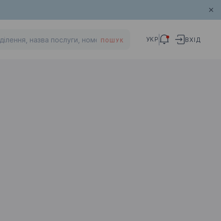
УКР
ВХІД
ПОШУК