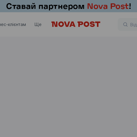
нес-клієнтам
Ще