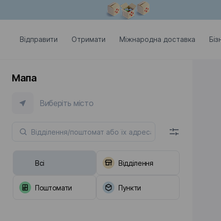
Модальне вікно відкрите
Відправити
Отримати
Міжнародна доставка
Біз
Мапа
Виберіть місто
Всі
Відділення
Поштомати
Пункти