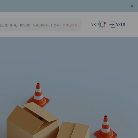
УКР
ВХІД
ПОШУК