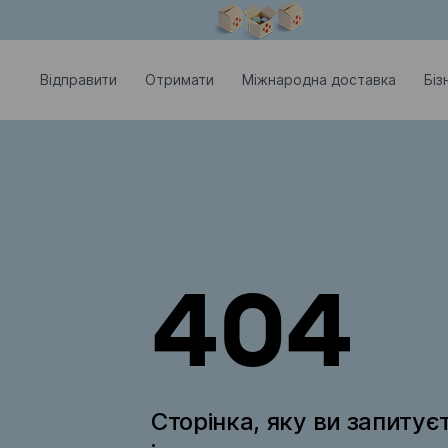
Модальне вікно відкрите
Відправити
Отримати
Міжнародна доставка
Біз
404
Сторінка, яку ви запитує