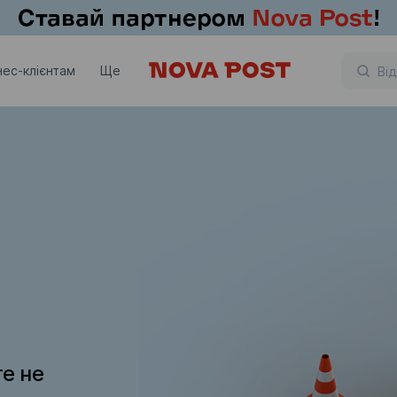
нес-клієнтам
Ще
те не