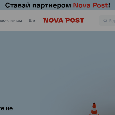
нес-клієнтам
Ще
те не