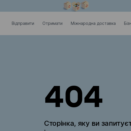
Модальне вікно відкрите
Відправити
Отримати
Міжнародна доставка
Біз
404
Сторінка, яку ви запитує