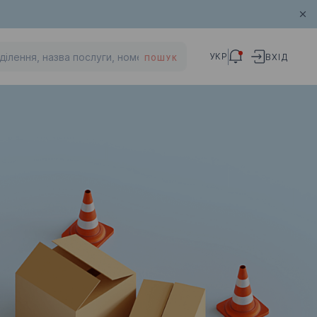
УКР
ВХІД
ПОШУК