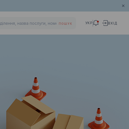
УКР
ВХІД
ПОШУК