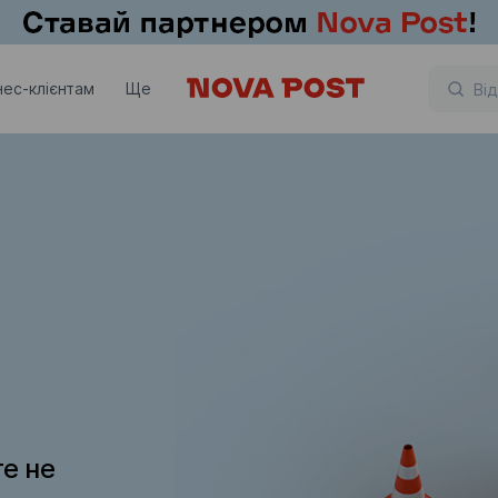
нес-клієнтам
Ще
те не