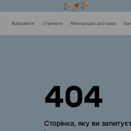
Модальне вікно відкрите
Відправити
Отримати
Міжнародна доставка
Біз
404
Сторінка, яку ви запитує