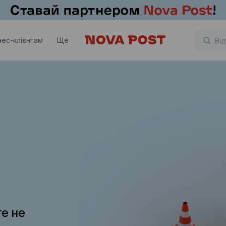
нес-клієнтам
Ще
те не