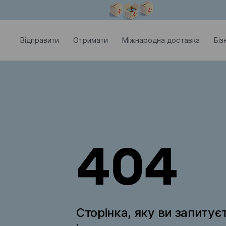
Модальне вікно відкрите
Відправити
Отримати
Міжнародна доставка
Біз
404
Сторінка, яку ви запитує