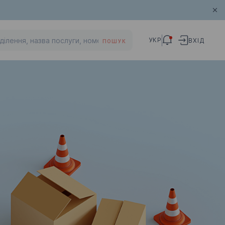
УКР
ВХІД
ПОШУК