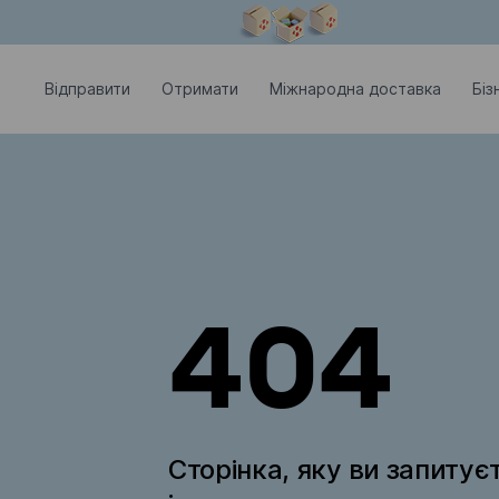
Модальне вікно відкрите
Відправити
Отримати
Міжнародна доставка
Біз
404
Сторінка, яку ви запитує