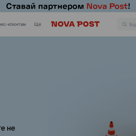
нес-клієнтам
Ще
те не