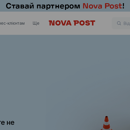
нес-клієнтам
Ще
те не