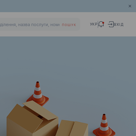
УКР
ВХІД
ПОШУК