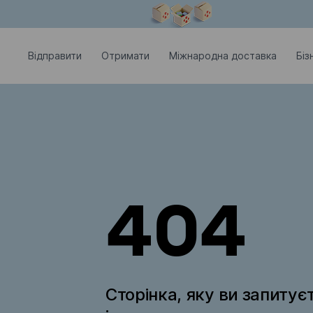
Модальне вікно відкрите
Відправити
Отримати
Міжнародна доставка
Біз
404
Сторінка, яку ви запитує