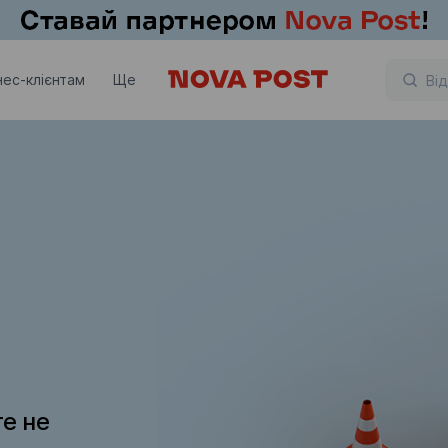
нес-клієнтам
Ще
те не