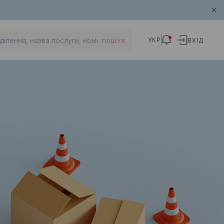
УКР
ВХІД
ПОШУК