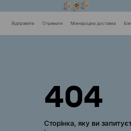
Модальне вікно відкрите
Відправити
Отримати
Міжнародна доставка
Біз
404
Сторінка, яку ви запитує