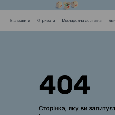
Модальне вікно відкрите
Відправити
Отримати
Міжнародна доставка
Біз
404
Сторінка, яку ви запитує