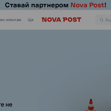
нес-клієнтам
Ще
те не