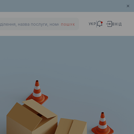
УКР
ВХІД
ПОШУК