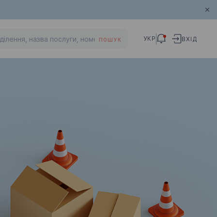
УКР
ВХІД
ПОШУК