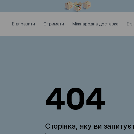
Модальне вікно відкрите
Відправити
Отримати
Міжнародна доставка
Біз
404
Сторінка, яку ви запитує