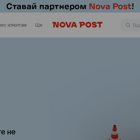
нес-клієнтам
Ще
те не