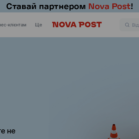
нес-клієнтам
Ще
те не