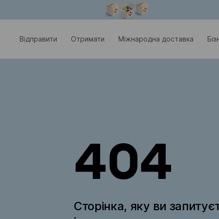
Модальне вікно відкрите
Відправити
Отримати
Міжнародна доставка
Біз
404
Сторінка, яку ви запитує