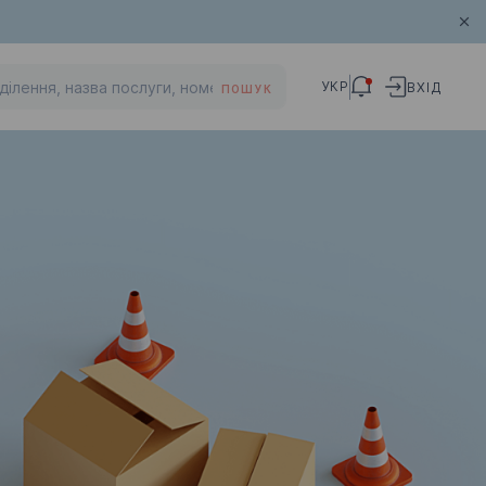
УКР
ВХІД
ПОШУК