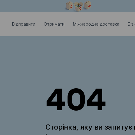
Модальне вікно відкрите
Відправити
Отримати
Міжнародна доставка
Біз
404
Сторінка, яку ви запитує