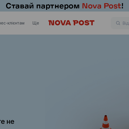
нес-клієнтам
Ще
те не