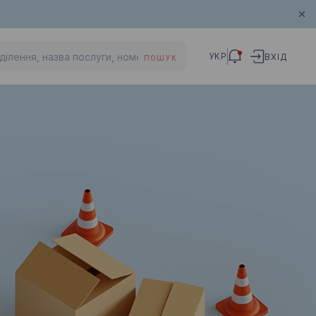
УКР
ВХІД
ПОШУК