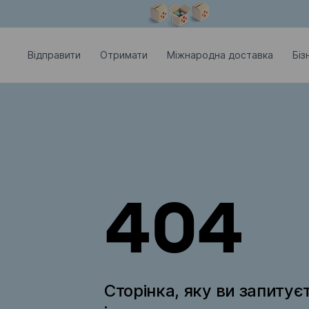
Модальне вікно відкрите
Відправити
Отримати
Міжнародна доставка
Біз
404
Сторінка, яку ви запитує