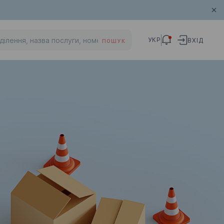
УКР
ВХІД
ПОШУК