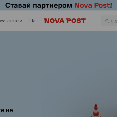
нес-клієнтам
Ще
те не