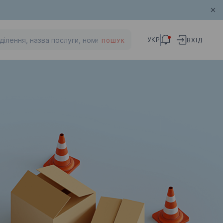
УКР
ВХІД
ПОШУК