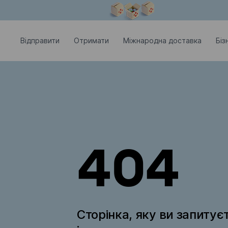
Модальне вікно відкрите
Відправити
Отримати
Міжнародна доставка
Біз
404
Сторінка, яку ви запитує