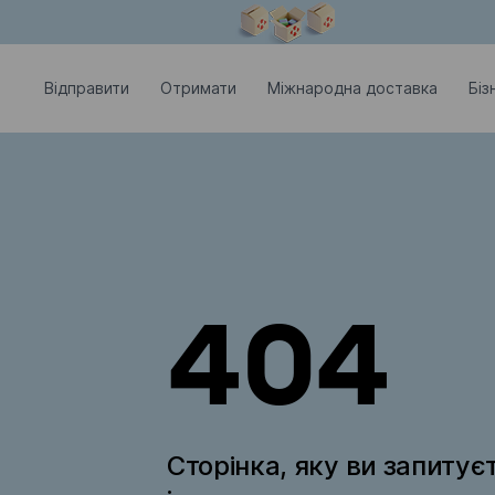
Модальне вікно відкрите
Відправити
Отримати
Міжнародна доставка
Біз
404
Сторінка, яку ви запитує