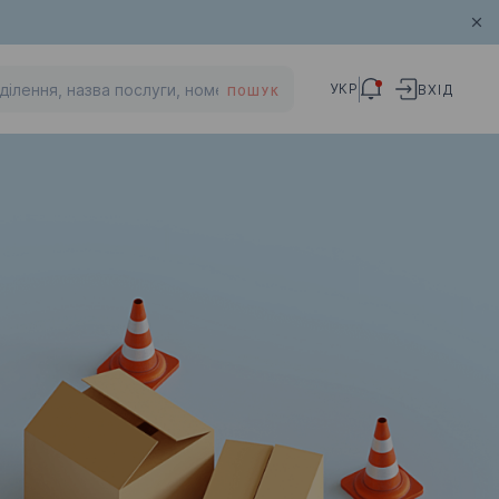
УКР
ВХІД
ПОШУК