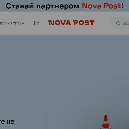
нес-клієнтам
Ще
те не