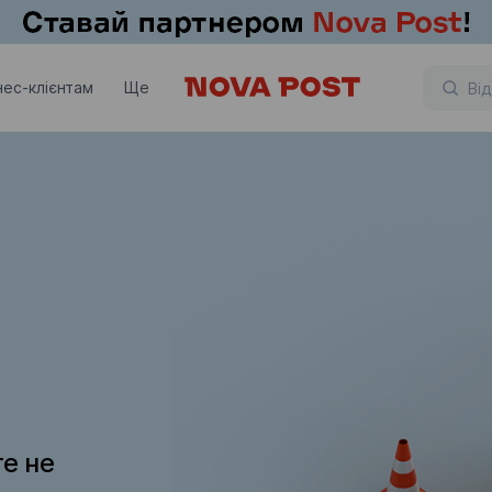
нес-клієнтам
Ще
те не