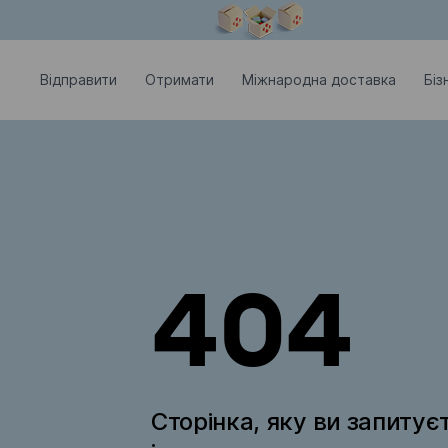
Модальне вікно відкрите
Відправити
Отримати
Міжнародна доставка
Біз
404
Сторінка, яку ви запитує