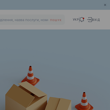
УКР
ВХІД
ПОШУК