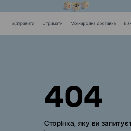
Модальне вікно відкрите
Відправити
Отримати
Міжнародна доставка
Біз
404
Сторінка, яку ви запитує