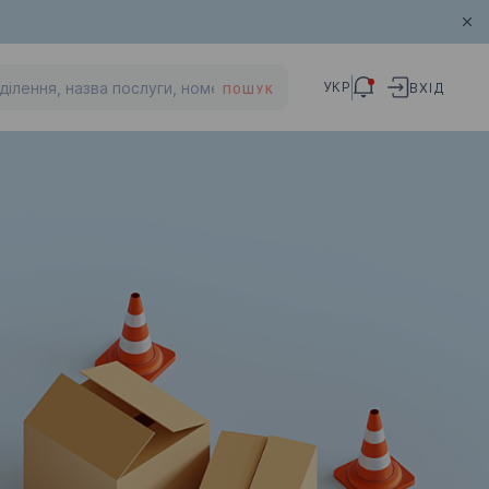
УКР
ВХІД
ПОШУК