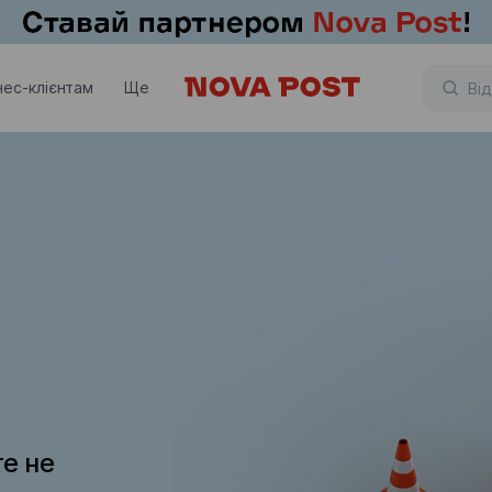
нес-клієнтам
Ще
те не