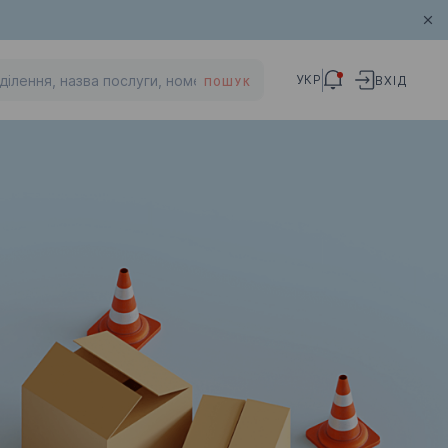
УКР
ВХІД
ПОШУК