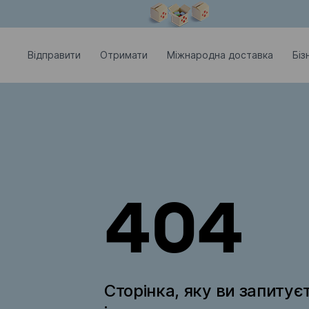
Модальне вікно відкрите
Відправити
Отримати
Міжнародна доставка
Біз
404
Сторінка, яку ви запитує