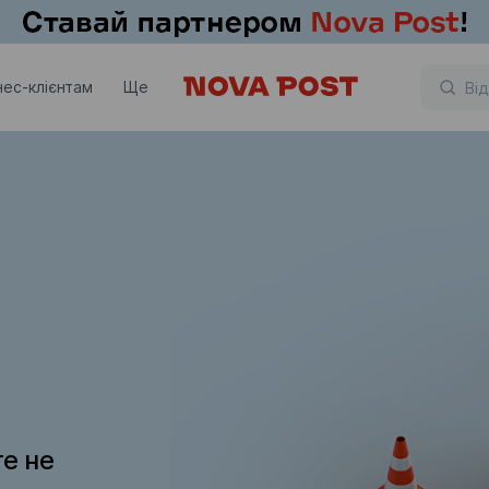
нес-клієнтам
Ще
те не