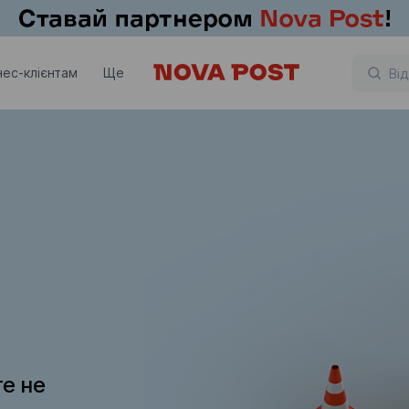
нес-клієнтам
Ще
те не