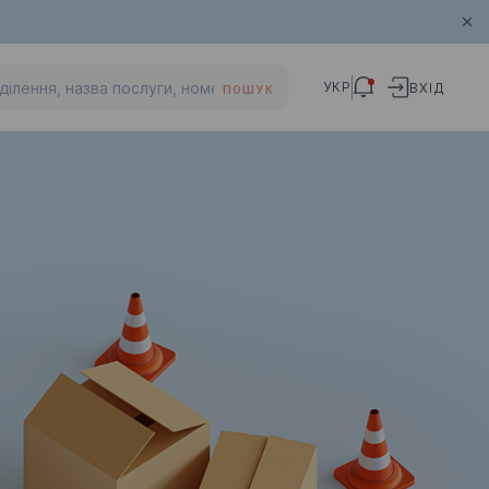
УКР
ВХІД
ПОШУК