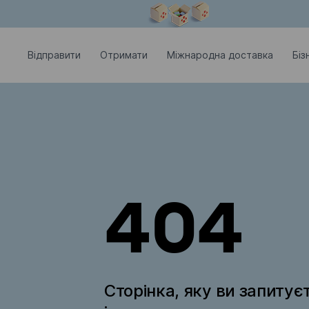
Модальне вікно відкрите
Відправити
Отримати
Міжнародна доставка
Біз
404
Сторінка, яку ви запитує