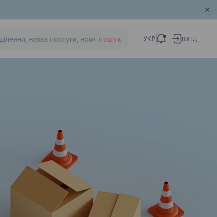
УКР
ВХІД
ПОШУК