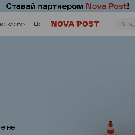
нес-клієнтам
Ще
те не