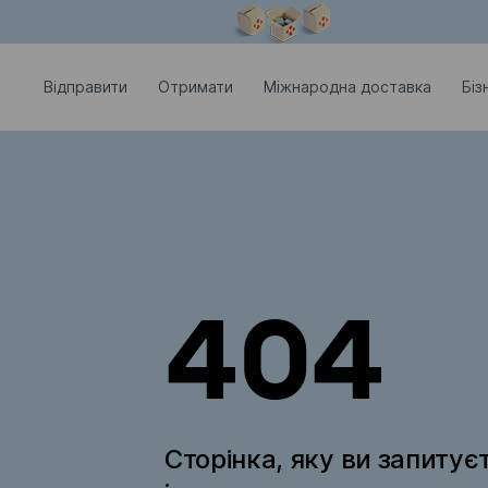
Модальне вікно відкрите
Відправити
Отримати
Міжнародна доставка
Біз
404
Сторінка, яку ви запитує