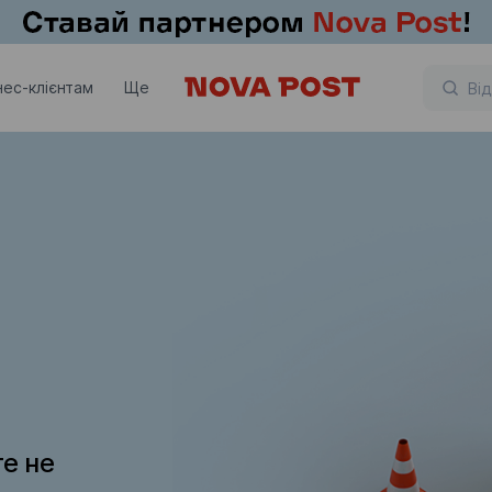
нес-клієнтам
Ще
те не