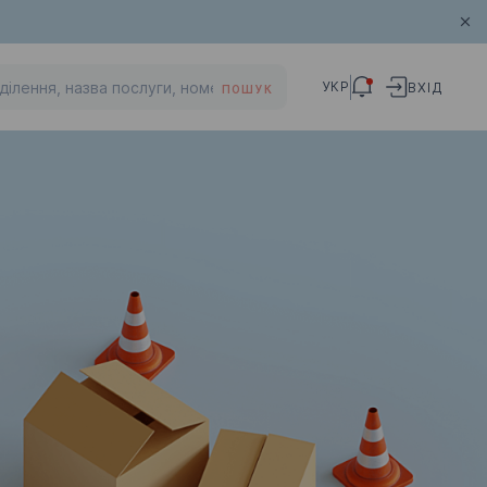
УКР
ВХІД
ПОШУК