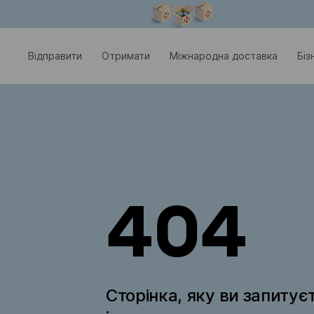
Модальне вікно відкрите
Відправити
Отримати
Міжнародна доставка
Біз
404
Сторінка, яку ви запитує