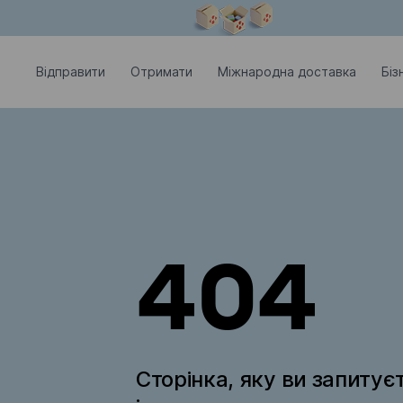
Модальне вікно відкрите
Відправити
Отримати
Міжнародна доставка
Біз
404
Сторінка, яку ви запитує