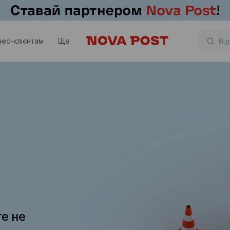
нес-клієнтам
Ще
те не