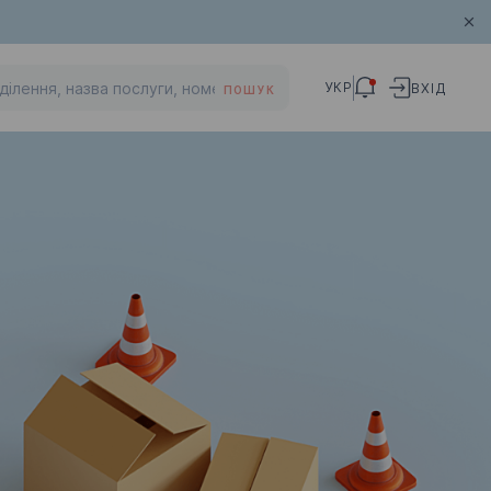
УКР
ВХІД
ПОШУК