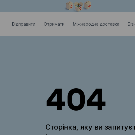
Модальне вікно відкрите
Відправити
Отримати
Міжнародна доставка
Біз
404
Сторінка, яку ви запитує