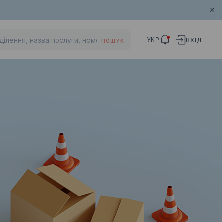
УКР
ВХІД
ПОШУК