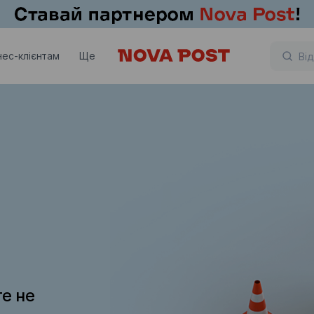
нес-клієнтам
Ще
те не