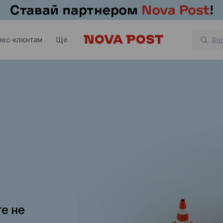
нес-клієнтам
Ще
те не