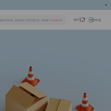
УКР
ВХІД
ПОШУК