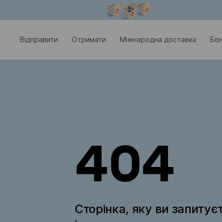
Модальне вікно відкрите
Відправити
Отримати
Міжнародна доставка
Біз
404
Сторінка, яку ви запитує