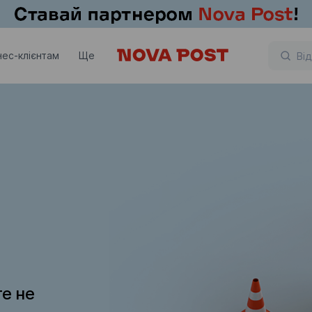
нес-клієнтам
Ще
те не