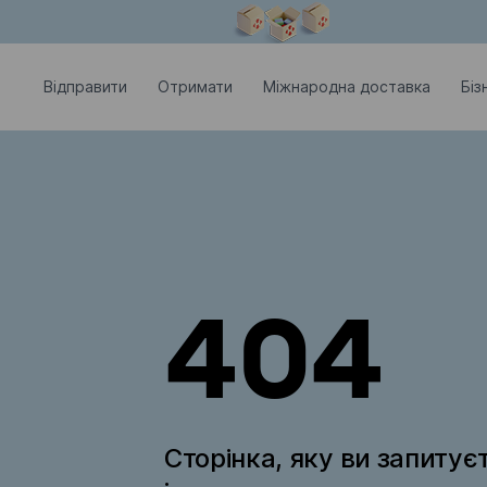
Модальне вікно відкрите
Відправити
Отримати
Міжнародна доставка
Біз
404
Сторінка, яку ви запитує