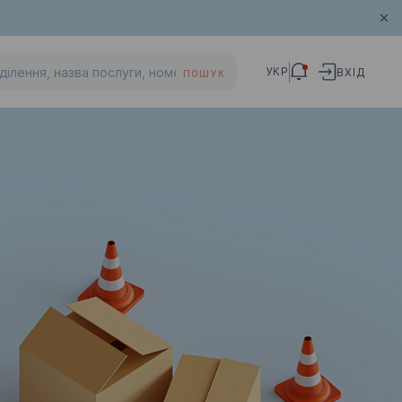
УКР
ВХІД
ПОШУК