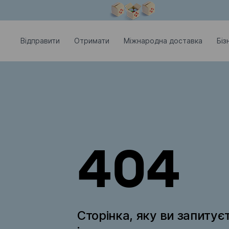
Модальне вікно відкрите
Відправити
Отримати
Міжнародна доставка
Біз
404
Сторінка, яку ви запитує