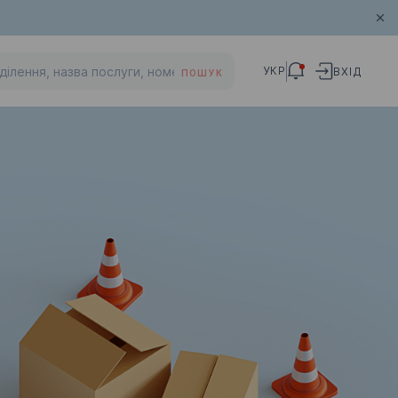
УКР
ВХІД
ПОШУК