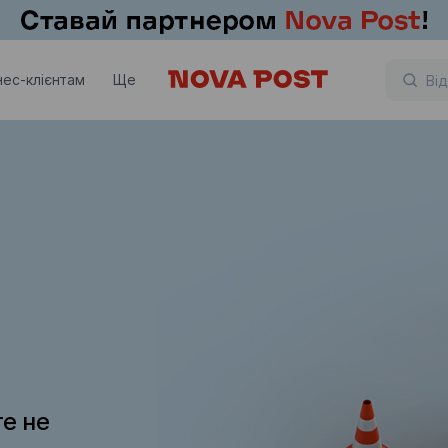
нес-клієнтам
Ще
те не