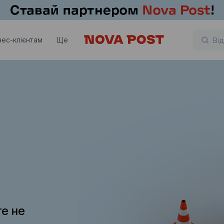
нес-клієнтам
Ще
те не