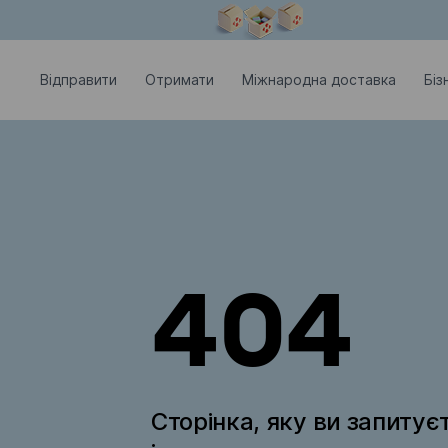
Модальне вікно відкрите
Відправити
Отримати
Міжнародна доставка
Біз
404
Сторінка, яку ви запитує