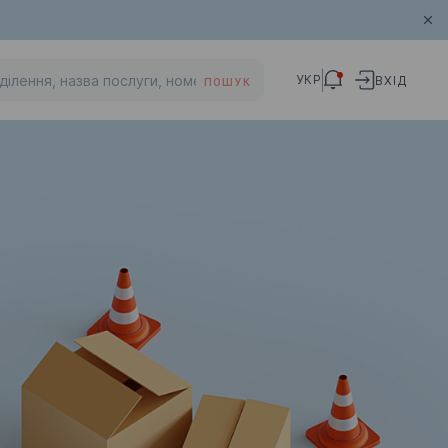
УКР
ВХІД
ПОШУК