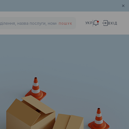
УКР
ВХІД
ПОШУК