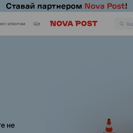
нес-клієнтам
Ще
те не