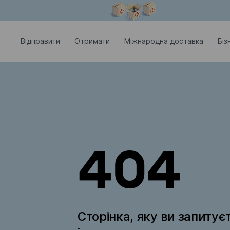
Модальне вікно відкрите
Відправити
Отримати
Міжнародна доставка
Біз
404
Сторінка, яку ви запитує