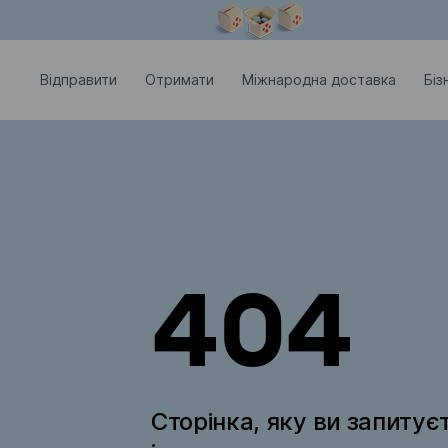
Модальне вікно відкрите
Відправити
Отримати
Міжнародна доставка
Біз
404
Сторінка, яку ви запитує